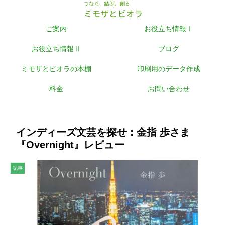
ご案内
お役立ち情報Ⅰ
お役立ち情報Ⅱ
ブログ
ミモザとビオラの本棚
印刷用のデータ作成
料金
お問い合わせ
インディーズ文芸を探せ：金指 歩さま
『Overnight』レビュー
記事