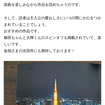
楽曲を楽しみながら作品を読めちゃうのです。
そして、読者は主人公の愛おしさにいつの間にか心をつか
まれていることでしょう。
おすすめの作品です。
篠田ちゃんと大輝くんのスピンオフも掲載されていて、楽
しいです。
金指さまの次回作にも期待しております！