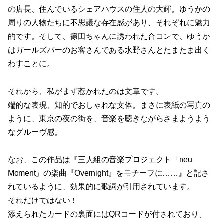
の店長、住んでいるシェアハウスの住人の大輝。ゆうかの
周りの人物たちに不思議な存在感があり、それぞれに魅力
的です。そして、篠田ちゃんに誘われた合コンで、ゆうか
はガールズバーのお客さんである水野さんとたまたま出く
わすことに。
それから、私がまず惹かれたのは文章です。
端的な表現、知的でおしゃれな文体。まさに表紙の写真の
ように、東京の夜の街を、音楽を聴きながらさまようよう
なグルーヴ感。
なお、この作品は『三人組の音楽プロジェクト「neu
Moment」の楽曲『Overnight』をモチーフに……』と記さ
れているように、効果的に歌詞が引用されています。
それだけではない！
添えられたカードの裏面にはQRコードが付されており、