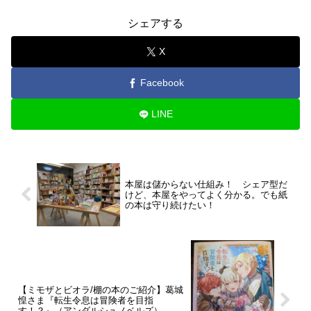
シェアする
X
Facebook
LINE
本屋は儲からない仕組み！ シェア型だ
けど、本屋をやってよく分かる。でも紙
の本は守り続けたい！
【ミモザとビオラ/棚の本のご紹介】葛城
惶さま『転生令息は冒険者を目指
す！？』（アンダルシュノベルズ）