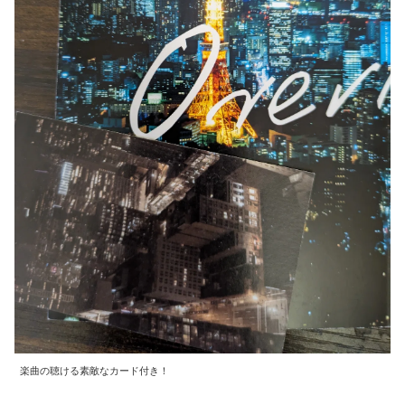
楽曲の聴ける素敵なカード付き！